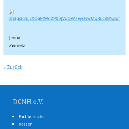
zh3gsF36JcXQaRfWg2P00jVqOW7eycNwMgRuc8BY.pdf
Jenny
Zeimetz
Zurück
DCNH e.V.
Fachbereiche
Rassen