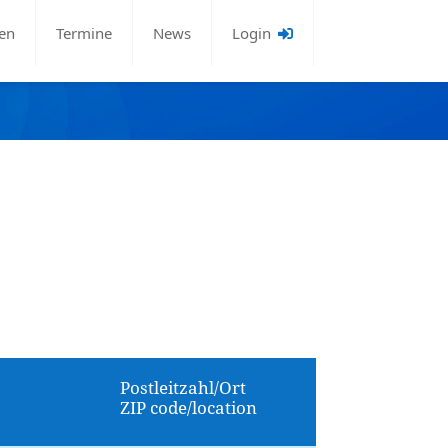
en
Termine
News
Login
Postleitzahl/Ort
ZIP code/location