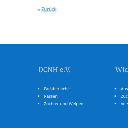
Zurück
DCNH e.V.
Wic
Fachbereiche
Aus
Rassen
Zuc
Züchter und Welpen
Ve