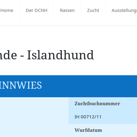
Home
Der DCNH
Rassen
Zucht
Ausstellung
nde - Islandhund
INNWIES
Zuchtbuchnummer
IH 00712/11
Wurfdatum