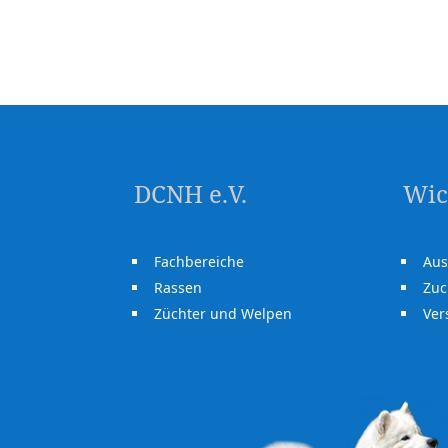
DCNH e.V.
Wic
Fachbereiche
Aus
Rassen
Zuc
Züchter und Welpen
Ve