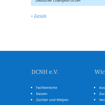
Deutscher Champion DCNH
Zurück
DCNH e.V.
Wic
Fachbereiche
Aus
Rassen
Zuc
Züchter und Welpen
Ve