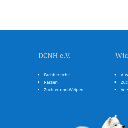
DCNH e.V.
Wic
Fachbereiche
Aus
Rassen
Zuc
Züchter und Welpen
Ve