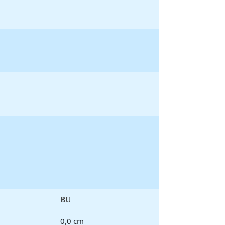
BU
0,0 cm