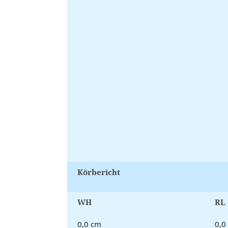
Körbericht
WH
RL
0,0 cm
0,0