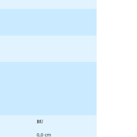
BU
0,0 cm