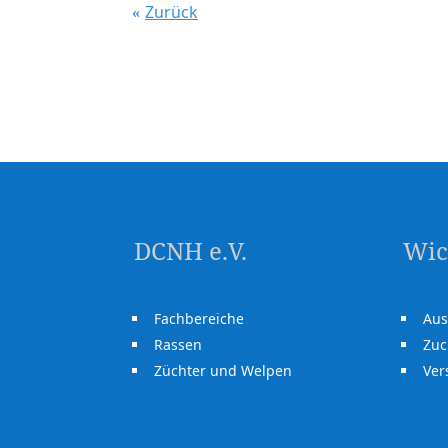
Zurück
DCNH e.V.
Wic
Fachbereiche
Aus
Rassen
Zuc
Züchter und Welpen
Ve