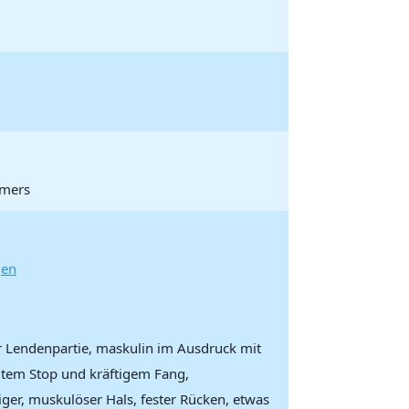
mmers
gen
er Lendenpartie, maskulin im Ausdruck mit
gtem Stop und kräftigem Fang,
iger, muskulöser Hals, fester Rücken, etwas