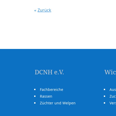
Zurück
DCNH e.V.
Wic
Fachbereiche
Aus
Rassen
Zuc
Züchter und Welpen
Ve