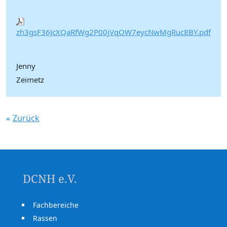
zh3gsF36JcXQaRfWg2P00jVqOW7eycNwMgRuc8BY.pdf
Jenny
Zeimetz
Zurück
DCNH e.V.
Fachbereiche
Rassen