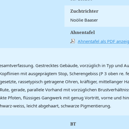
Zuchtrichter
Noölie Baaser
Ahnentafel
Ahnentafel als PDF anzei
esamtverfassung. Gestrecktes Gebäude, vorzüglich in Typ und Au
pflinien mit ausgeprägtem Stop, Scherengebiss (P 3 oben re. fehl
setzte, rassetypisch getragene Ohren, kräftiger, mittellanger Hal
ute, gerade, parallele Vorhand mit vorzüglichen Brustverhältnis
e Pfoten, flüssiges Gangwerk mit genug Vortritt, vorne und hinte
hwarz-weiss, leicht abgehaart, schwarze Pigmentierung.
BT