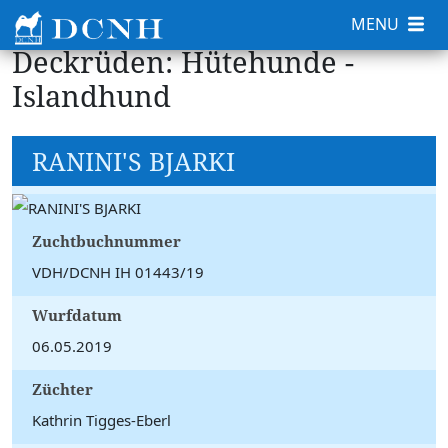
MENU
Deckrüden: Hütehunde -
Islandhund
RANINI'S BJARKI
Zuchtbuchnummer
VDH/DCNH IH 01443/19
Wurfdatum
06.05.2019
Züchter
Kathrin Tigges-Eberl